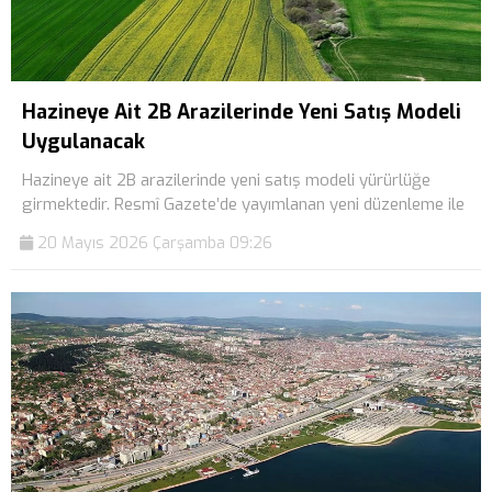
Hazineye Ait 2B Arazilerinde Yeni Satış Modeli
Uygulanacak
Hazineye ait 2B arazilerinde yeni satış modeli yürürlüğe
girmektedir. Resmî Gazete’de yayımlanan yeni düzenleme ile
20 Mayıs 2026 Çarşamba 09:26