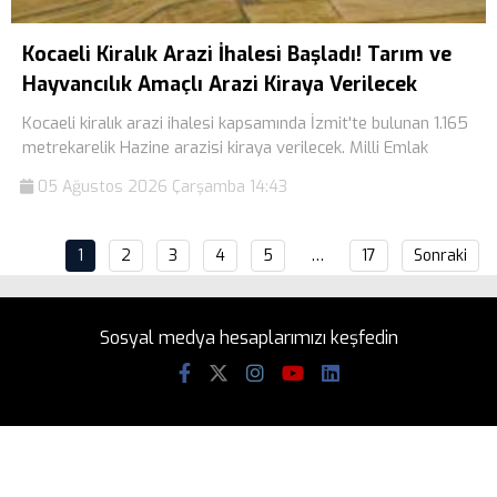
Kocaeli Kiralık Arazi İhalesi Başladı! Tarım ve
Hayvancılık Amaçlı Arazi Kiraya Verilecek
Kocaeli kiralık arazi ihalesi kapsamında İzmit'te bulunan 1.165
metrekarelik Hazine arazisi kiraya verilecek. Milli Emlak
05 Ağustos 2026 Çarşamba 14:43
1
2
3
4
5
…
17
Sonraki
Sosyal medya hesaplarımızı keşfedin