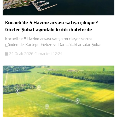
Kocaeli’de 5 Hazine arsası satışa çıkıyor?
Gözler Şubat ayındaki kritik ihalelerde
Kocaeli’de 5 Hazine arsası satışa mı çıkıyor sorusu
gündemde. Kartepe, Gebze ve Darıca’daki arsalar Şubat
24 Ocak 2026 Cumartesi 12:24