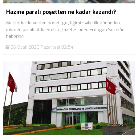
Hazine paralı poşetten ne kadar kazandı?
Marketlerde verilen poşet, geçtiğimiz yılın ilk gününden
itibaren paralı oldu. Sözcü gazetesinden Erdoğan Süzer’in
haberine
06 Ocak 2020 Pazartesi 02:54