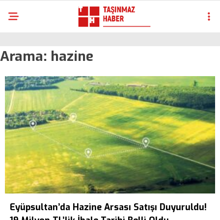
Arama:
hazine
Eyüpsultan’da Hazine Arsası Satışı Duyuruldu!