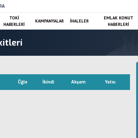
RA
TOKI
EMLAK KONUT
KAMPANYALAR
İHALELER
HABERLERI
HABERLERI
itleri
Öğle
İkindi
Akşam
Yatsı