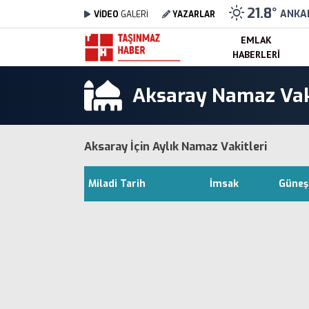
21.8
°
ANKA
VİDEO
GALERİ
YAZARLAR
EMLAK
HABERLERI
Aksaray Namaz Vak
Aksaray İçin Aylık Namaz Vakitleri
Miladi Tarih
İmsak
Güneş