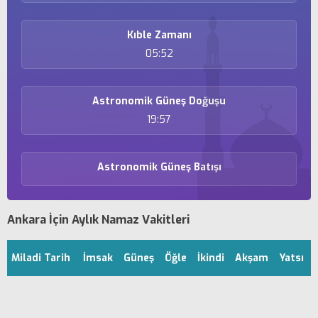
Kıble Zamanı
05:52
Astronomik Güneş Doğuşu
19:57
Astronomik Güneş Batışı
Ankara İçin Aylık Namaz Vakitleri
Miladi Tarih
İmsak
Güneş
Öğle
İkindi
Akşam
Yatsı