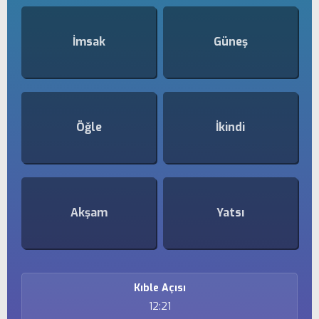
İmsak
Güneş
Öğle
İkindi
Akşam
Yatsı
Kıble Açısı
12:21