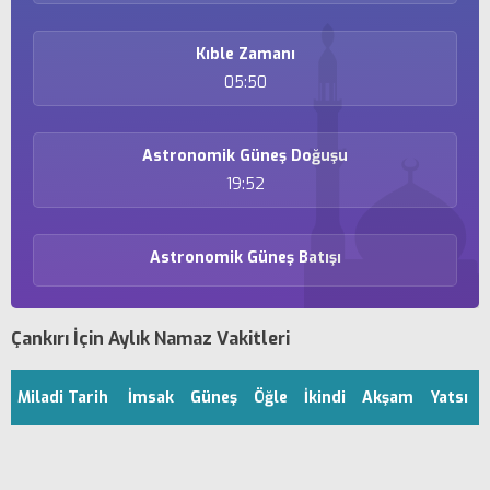
Kıble Zamanı
05:50
Astronomik Güneş Doğuşu
19:52
Astronomik Güneş Batışı
Çankırı İçin Aylık Namaz Vakitleri
Miladi Tarih
İmsak
Güneş
Öğle
İkindi
Akşam
Yatsı