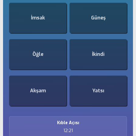
İmsak
Güneş
Öğle
İkindi
Akşam
Yatsı
Kıble Açısı
12:21