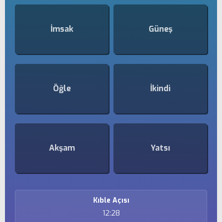
İmsak
Güneş
Öğle
İkindi
Akşam
Yatsı
Kıble Açısı
12:28