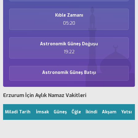
Kıble Zamanı
05:20
Astronomik Güneş Doğuşu
19:22
Astronomik Güneş Batışı
Erzurum İçin Aylık Namaz Vakitleri
Miladi Tarih
İmsak
Güneş
Öğle
İkindi
Akşam
Yatsı