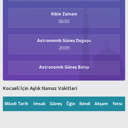
Kıble Zamanı
06:03
Astronomik Güneş Doğuşu
20:09
Astronomik Güneş Batışı
Kocaeli İçin Aylık Namaz Vakitleri
Miladi Tarih
İmsak
Güneş
Öğle
İkindi
Akşam
Yatsı