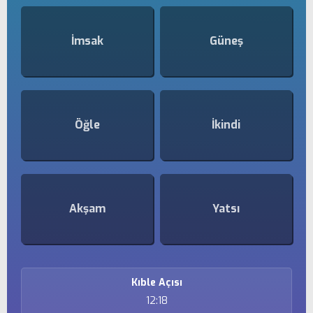
İmsak
Güneş
Öğle
İkindi
Akşam
Yatsı
Kıble Açısı
12:18