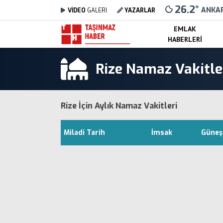
26.2
°
ANKA
VİDEO
GALERİ
YAZARLAR
EMLAK
HABERLERI
Rize Namaz Vakitle
Rize İçin Aylık Namaz Vakitleri
Miladi Tarih
İmsak
Güneş