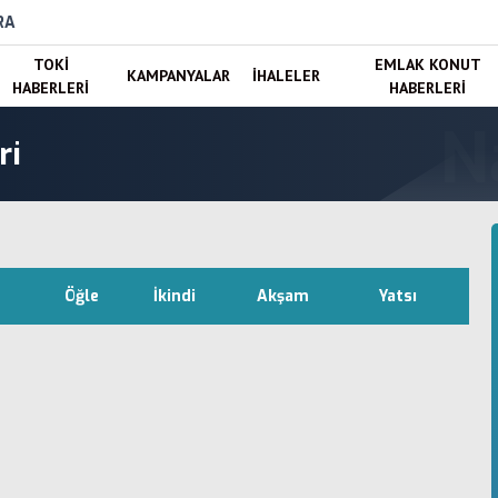
RA
TOKI
EMLAK KONUT
KAMPANYALAR
İHALELER
HABERLERI
HABERLERI
ri
Öğle
İkindi
Akşam
Yatsı