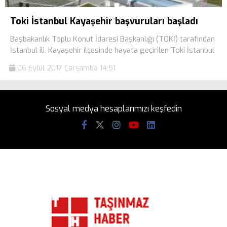
Toki İstanbul Kayaşehir başvuruları başladı
Başbakanlık Toplu Konut İdaresi Başkanlığı (TOKİ) tarafından
İstanbul ili, Kayaşehir ilçesinde hayata geçirilen Toki İstanbul
06 Eylül 2017 Çarşamba 14:51
Sosyal medya hesaplarımızı keşfedin