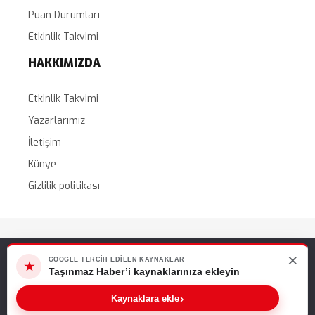
Puan Durumları
Etkinlik Takvimi
HAKKIMIZDA
Etkinlik Takvimi
Yazarlarımız
İletişim
Künye
Gizlilik politikası
Tüm Hakları Saklıdır. |
WordPress Haber Teması
×
Web sitemizde size en iyi deneyimi sunabilmemiz için çerezleri
GOOGLE TERCIH EDILEN KAYNAKLAR
★
kullanıyoruz. Bu siteyi kullanmaya devam ederseniz, bunu kabul
Taşınmaz Haber’i kaynaklarınıza ekleyin
ettiğinizi varsayarız.
›
Kaynaklara ekle
Tamam