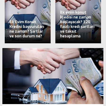
İlk evim konut
kredisi ne zaman
İlk Evim Konut
başlayacak? 1.20
Kredisi başvuruları
faizli kredi şartları
ne zaman? Şartlar
ve taksit
ve son durum ne?
hesaplama