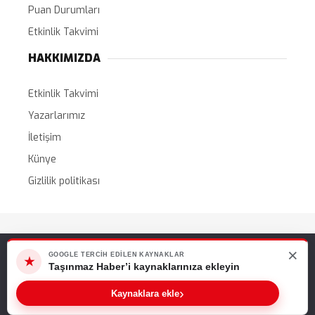
Puan Durumları
Etkinlik Takvimi
HAKKIMIZDA
Etkinlik Takvimi
Yazarlarımız
İletişim
Künye
Gizlilik politikası
Tüm Hakları Saklıdır. |
WordPress Haber Teması
×
Web sitemizde size en iyi deneyimi sunabilmemiz için çerezleri
GOOGLE TERCIH EDILEN KAYNAKLAR
★
kullanıyoruz. Bu siteyi kullanmaya devam ederseniz, bunu kabul
Taşınmaz Haber’i kaynaklarınıza ekleyin
ettiğinizi varsayarız.
›
Kaynaklara ekle
Tamam