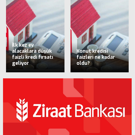
İlk kez ev
alacaklara düşük
Konut kredisi
faizli kredi fırsatı
faizleri ne kadar
geliyor
oldu?