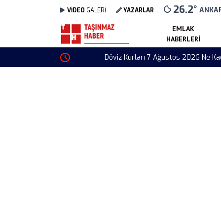
26.2
°
ANKA
VİDEO
GALERİ
YAZARLAR
EMLAK
HABERLERI
Döviz Kurları 7 Ağustos 2026 Ne Kadar? Dolar