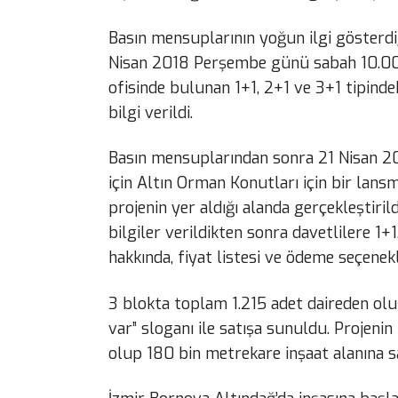
Basın mensuplarının yoğun ilgi gösterdi
Nisan 2018 Perşembe günü sabah 10.00’
ofisinde bulunan 1+1, 2+1 ve 3+1 tipinde
bilgi verildi.
Basın mensuplarından sonra 21 Nisan 20
için Altın Orman Konutları için bir lan
projenin yer aldığı alanda gerçekleştiri
bilgiler verildikten sonra davetlilere 1+
hakkında, fiyat listesi ve ödeme seçenekle
3 blokta toplam 1.215 adet daireden olu
var” sloganı ile satışa sunuldu. Projeni
olup 180 bin metrekare inşaat alanına sa