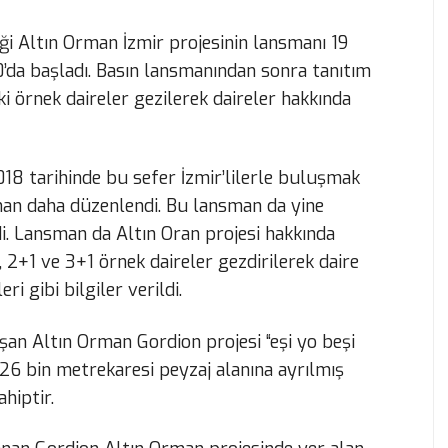
ği Altın Orman İzmir projesinin lansmanı 19
da başladı. Basın lansmanından sonra tanıtım
ki örnek daireler gezilerek daireler hakkında
18 tarihinde bu sefer İzmir’lilerle buluşmak
sman daha düzenlendi. Bu lansman da yine
ldi. Lansman da Altın Oran projesi hakkında
1, 2+1 ve 3+1 örnek daireler gezdirilerek daire
ri gibi bilgiler verildi.
şan Altın Orman Gordion projesi “eşi yo beşi
n 26 bin metrekaresi peyzaj alanına ayrılmış
hiptir.