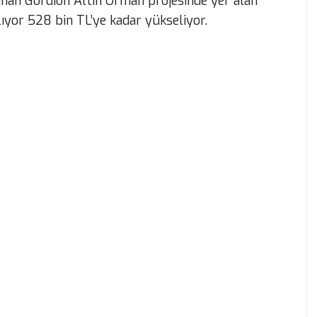
anan Gordion Altın Orman projesinde yer alan
şlıyor 528 bin TL’ye kadar yükseliyor.