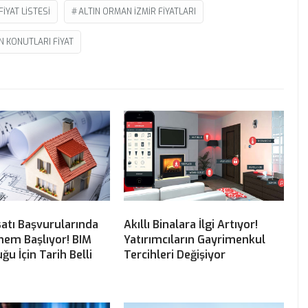
IYAT LISTESI
ALTIN ORMAN IZMIR FIYATLARI
N KONUTLARI FIYAT
atı Başvurularında
Akıllı Binalara İlgi Artıyor!
önem Başlıyor! BIM
Yatırımcıların Gayrimenkul
ğu İçin Tarih Belli
Tercihleri Değişiyor