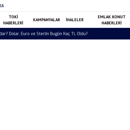
RA
TOKI
EMLAK KONUT
KAMPANYALAR
İHALELER
HABERLERI
HABERLERI
, Euro ve Sterlin Bugün Kaç TL Oldu?