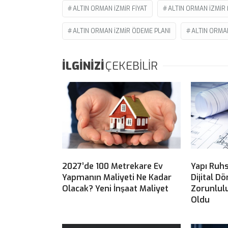
ALTIN ORMAN IZMIR FIYAT
ALTIN ORMAN IZMIR F
ALTIN ORMAN IZMIR ÖDEME PLANI
ALTIN ORMA
İLGİNİZİ
ÇEKEBİLİR
2027’de 100 Metrekare Ev
Yapı Ruhs
Yapmanın Maliyeti Ne Kadar
Dijital D
Olacak? Yeni İnşaat Maliyet
Zorunlulu
Oldu