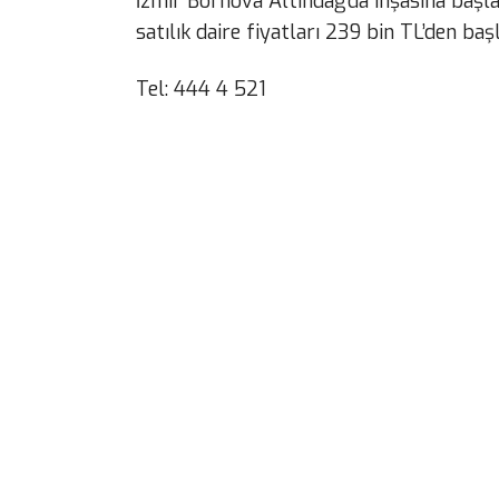
İzmir Bornova Altındağ’da inşasına başl
satılık daire fiyatları 239 bin TL’den ba
Tel: 444 4 521