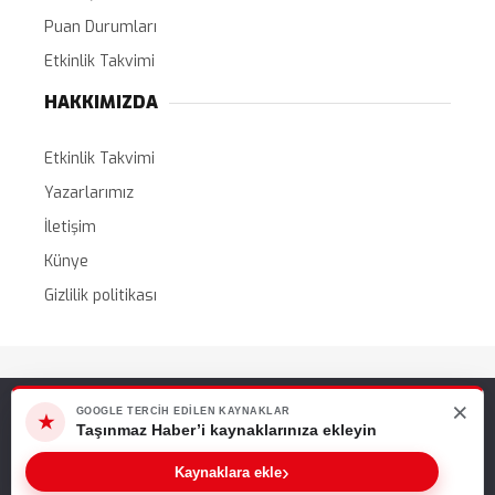
Puan Durumları
Etkinlik Takvimi
HAKKIMIZDA
Etkinlik Takvimi
Yazarlarımız
İletişim
Künye
Gizlilik politikası
Tüm Hakları Saklıdır. |
WordPress Haber Teması
×
Web sitemizde size en iyi deneyimi sunabilmemiz için çerezleri
GOOGLE TERCIH EDILEN KAYNAKLAR
★
kullanıyoruz. Bu siteyi kullanmaya devam ederseniz, bunu kabul
Taşınmaz Haber’i kaynaklarınıza ekleyin
ettiğinizi varsayarız.
›
Kaynaklara ekle
Tamam