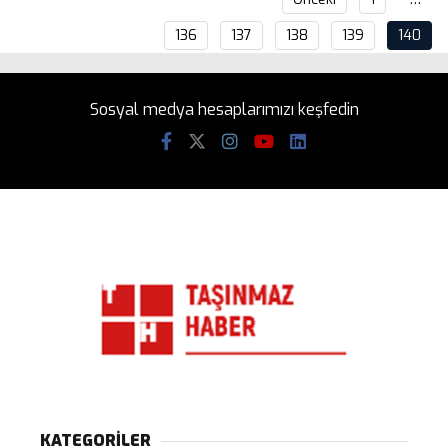
136
137
138
139
140
Sosyal medya hesaplarımızı keşfedin
KATEGORİLER