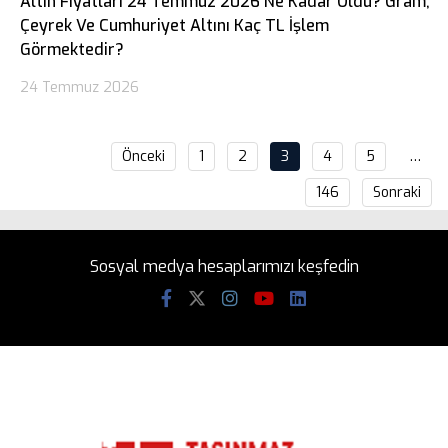
Altın Fiyatları 24 Temmuz 2026 Ne Kadar Oldu? Gram,
Çeyrek Ve Cumhuriyet Altını Kaç TL İşlem
Görmektedir?
24 Temmuz 2026
Önceki
1
2
3
4
5
…
146
Sonraki
Sosyal medya hesaplarımızı keşfedin