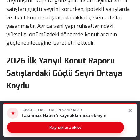
koymuştur. Rapora göre yılın ilk altı ayında konut
satışları güçlü seyrini korurken, ipotekli satışlarda
ve ilk el konut satışlarında dikkat çeken artışlar
yaşanmıştır. Ayrıca yeni yapı ruhsatlarındaki
yükseliş, önümüzdeki dönemde konut arzının
güçlenebileceğine işaret etmektedir.
2026 İlk Yarıyıl Konut Raporu
Satışlardaki Güçlü Seyri Ortaya
Koydu
2026 ilk yarıyıl konut raporu verilerine göre
×
Web sitemizde size en iyi deneyimi sunabilmemiz için çerezleri
Türkiye genelinde yılın ilk altı ayında 699 bin 516
GOOGLE TERCIH EDILEN KAYNAKLAR
★
kullanıyoruz. Bu siteyi kullanmaya devam ederseniz, bunu kabul
Taşınmaz Haber’i kaynaklarınıza ekleyin
konut satışı gerçekleştirilmiştir. Geçen yılın yüksek
ettiğinizi varsayarız.
›
baz etkisine rağmen konut piyasasının canlılığını
Sıradaki Haber
Kaynaklara ekle
Tamam
2026 İlk Yarıyıl Konut Raporu Açıklandı! Satışlar Gücünü Korurken Yeni Konut Arzı Artış Gösterdi
koruduğu belirtilmektedir. TSKB Gayrimenkul