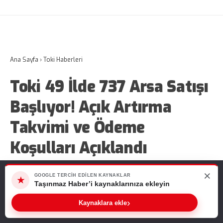
Ana Sayfa
›
Toki Haberleri
Toki 49 İlde 737 Arsa Satışı
Başlıyor! Açık Artırma
Takvimi ve Ödeme
Koşulları Açıklandı
×
Web sitemizde size en iyi deneyimi sunabilmemiz için çerezleri
Toki 49 ilde 737 arsa satışı için açık artırma
GOOGLE TERCIH EDILEN KAYNAKLAR
★
kullanıyoruz. Bu siteyi kullanmaya devam ederseniz, bunu kabul
Taşınmaz Haber’i kaynaklarınıza ekleyin
düzenleyecek. 12-14 Ağustos 2026 tarihlerinde
ettiğinizi varsayarız.
gerçekleştirilecek müzayedelerde yüzde 15
›
Kaynaklara ekle
Tamam
peşin ödeme indirimi ve 48 aya varan vade