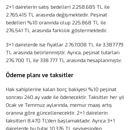
2+1 dairelerin satış bedelleri 2.258.685 TL ile
2.765.415 TL arasında değişmektedir. Peşinat
bedelleri %10 oranında olup 225.868 TL ile
276.541 TL arasında farklılık göstermektedir.
3+1 dairelerde ise fiyatlar 2.767.008 TL ile 3.387.779
TL arasında belirlenmiştir. Ayrıca, peşinat tutarları
276.700 TL ile 338.777 TL arasında hesaplanmıştır.
Ödeme planı ve taksitler
Hak sahiplerine kalan borç bakiyesi %10 peşinat
sonrası 240 ay vade ile ödenecektir. Taksitler her yıl
Ocak ve Temmuz aylarında, memur maaş artış
oranına göre güncellenecektir. 2+1 dairelerin
taksitleri 8.470 TL’den başlamaktadır. Ayrıca 3+1
dairelerde bu tutar 10.376 TL seviyesinden