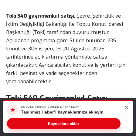
Toki 540 gayrimenkul satışı
, Çevre, Şehircilik ve
İklim Değişikliği Bakanlığı ile Toplu Konut İdaresi
Başkanlığı (Toki) tarafından duyurulmuştur.
Açıklanan programa göre 51 ilde bulunan 235
konut ve 305 iş yeri, 19-20 Ağustos 2026
tarihlerinde açık artırma yöntemiyle satışa
çıkarılacaktır. Ayrıca alıcılar, konut ve iş yerleri için
farklı peşinat ve vade seçeneklerinden
yararlanabilecektir.
Toki 540 Gayrimenkul Satışı
×
Web sitemizde size en iyi deneyimi sunabilmemiz için çerezleri
GOOGLE TERCIH EDILEN KAYNAKLAR
Kapsamında 51 İlde Açık Artırma
★
kullanıyoruz. Bu siteyi kullanmaya devam ederseniz, bunu kabul
Taşınmaz Haber’i kaynaklarınıza ekleyin
ettiğinizi varsayarız.
Düzenlenecek
›
Kaynaklara ekle
Tamam