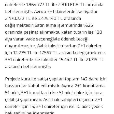
dairelerde 1.964.777 TL ile 2.810.808 TL arasında
belirlenmiştir. Ayrıca 3+1 dairelerde ise fiyatlar
2.470.722 TL ile 3.475.140 TL arasında
değişmektedir. Satın alma işlemlerinde %25
oranında peşinat alınmakta, kalan tutarın ise 120
aya varan vade seçeneğiyle ödenebileceği
duyurulmuştur. Aylık taksit tutarları 2+1 daireler
için 12.279 TL ile 17.567 TL arasında değişmektedir.
3+1 dairelerde ise taksitler 15.442 TL ile 21.719 TL
arasında belirlenmiştir.
Projede kura ile satışı yapılan toplam 142 daire için
başvurular kabul edilmiştir. Ayrıca 2+1 konutlarda
91 adet, 3+1 konutlarda ise 51 adet daire için kura
çekilişi yapılmıştır. Asil hak sahipleri dışında, 2+1
daireler için 15, 3+1 daireler için ise 10 adet yedek
hak sahibi belirlenmiştir.