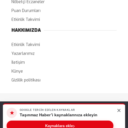
Nöbetçi Eczaneler
Puan Durumları
Etkinlik Takvimi
HAKKIMIZDA
Etkinlik Takvimi
Yazarlarımız
İletişim
Künye
Gizlilik politikası
Tüm Hakları Saklıdır. |
WordPress Haber Teması
×
Web sitemizde size en iyi deneyimi sunabilmemiz için çerezleri
GOOGLE TERCIH EDILEN KAYNAKLAR
★
kullanıyoruz. Bu siteyi kullanmaya devam ederseniz, bunu kabul
Taşınmaz Haber’i kaynaklarınıza ekleyin
ettiğinizi varsayarız.
›
Kaynaklara ekle