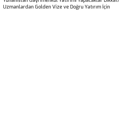
Yunanistan Gayrimenkul Yatırımı Yapacaklar Dikkat!
Uzmanlardan Golden Vize ve Doğru Yatırım İçin