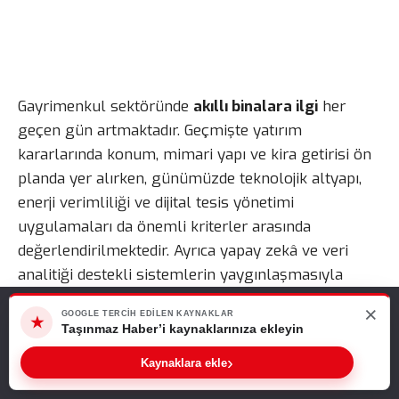
Gayrimenkul sektöründe
akıllı binalara ilgi
her
geçen gün artmaktadır. Geçmişte yatırım
kararlarında konum, mimari yapı ve kira getirisi ön
planda yer alırken, günümüzde teknolojik altyapı,
enerji verimliliği ve dijital tesis yönetimi
uygulamaları da önemli kriterler arasında
değerlendirilmektedir. Ayrıca yapay zekâ ve veri
analitiği destekli sistemlerin yaygınlaşmasıyla
birlikte yatırımcılar, binaların yalnızca fiziksel
×
Web sitemizde size en iyi deneyimi sunabilmemiz için çerezleri
GOOGLE TERCIH EDILEN KAYNAKLAR
özelliklerine değil, ne kadar verimli yönetildiğine de
★
kullanıyoruz. Bu siteyi kullanmaya devam ederseniz, bunu kabul
Taşınmaz Haber’i kaynaklarınıza ekleyin
odaklanmaktadır.
ettiğinizi varsayarız.
›
Kaynaklara ekle
Tamam
Akıllı Binalara İlgi Neden Artıyor?