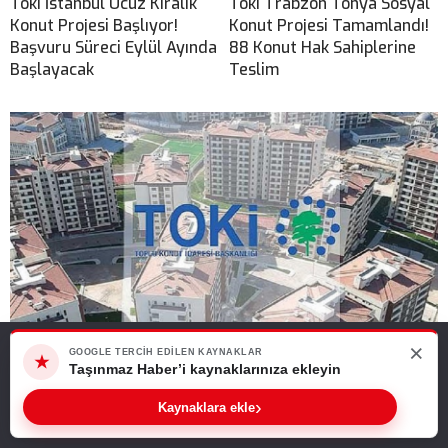
Toki İstanbul Ucuz Kiralık
Toki Trabzon Tonya Sosyal
Konut Projesi Başlıyor!
Konut Projesi Tamamlandı!
Başvuru Süreci Eylül Ayında
88 Konut Hak Sahiplerine
Başlayacak
Teslim
×
Web sitemizde size en iyi deneyimi sunabilmemiz için çerezleri
Toki 540 Gayrimenkul Satışı Başlıyor! 51 İlde Konut ve İş
GOOGLE TERCIH EDILEN KAYNAKLAR
★
kullanıyoruz. Bu siteyi kullanmaya devam ederseniz, bunu kabul
Taşınmaz Haber’i kaynaklarınıza ekleyin
Yerleri Açık
ettiğinizi varsayarız.
›
Kaynaklara ekle
Tamam