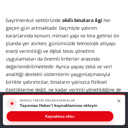
Gayrimenkul sektöründe
akıllı binalara ilgi
her
geçen gün artmaktadır. Geçmişte yatırım
kararlarında konum, mimari yapı ve kira getirisi ön
planda yer alırken, günümüzde teknolojik altyapı,
enerji verimliliği ve dijital tesis yönetimi
uygulamaları da önemli kriterler arasında
değerlendirilmektedir. Ayrıca yapay zekâ ve veri
analitiği destekli sistemlerin yaygınlaşmasıyla
birlikte yatırımcılar, binaların yalnızca fiziksel
özelliklerine değil, ne kadar verimli yönetildiğine de
odaklanmaktadır.
×
Web sitemizde size en iyi deneyimi sunabilmemiz için çerezleri
GOOGLE TERCIH EDILEN KAYNAKLAR
★
kullanıyoruz. Bu siteyi kullanmaya devam ederseniz, bunu kabul
Taşınmaz Haber’i kaynaklarınıza ekleyin
ettiğinizi varsayarız.
Akıllı Binalara İlgi Neden Artıyor?
›
Kaynaklara ekle
Tamam