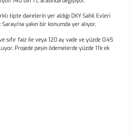
ilyon 740 bin TL arasında değişiyor.
klı tipte dairelerin yer aldığı DKY Sahil Evleri
 Sarayı’na yakın bir konumda yer alıyor.
e sıfır faiz ile veya 120 ay vade ve yüzde 0.45
nuluyor. Projede peşin ödemelerde yüzde 11’e ek