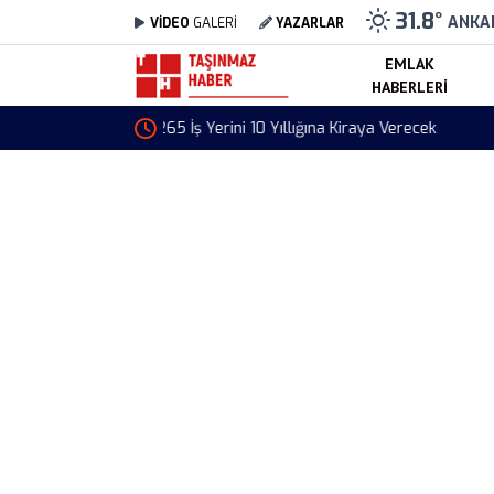
31.8
°
ANKA
VİDEO
GALERİ
YAZARLAR
EMLAK
HABERLERI
Şile Arsa İhalesi Başladı! Turizm İmarlı 7 Bin 