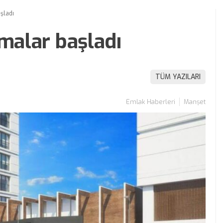
şladı
şmalar başladı
TÜM YAZILARI
Emlak Haberleri
Manşet