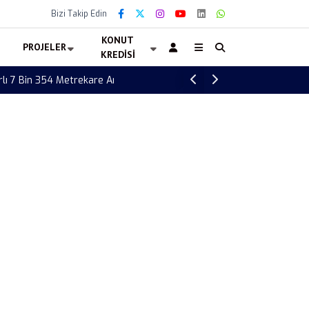
Bizi Takip Edin
KONUT
PROJELER
KREDISI
Toki 24 Yılda Kaç Konut Yaptı? Başkan Sun