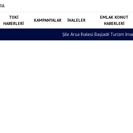
RA
TOKI
EMLAK KONUT
KAMPANYALAR
İHALELER
HABERLERI
HABERLERI
354 Metrekare Arsa Satışa Çıkarıldı