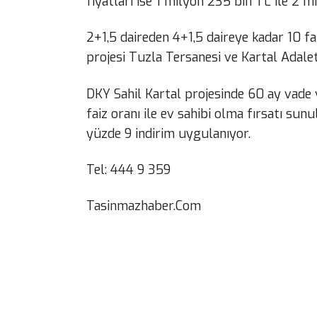
fiyatları ise 1 milyon 235 bin TL ile 2 m
2+1,5 daireden 4+1,5 daireye kadar 10 far
projesi Tuzla Tersanesi ve Kartal Adalet
DKY Sahil Kartal projesinde 60 ay vade v
faiz oranı ile ev sahibi olma fırsatı su
yüzde 9 indirim uygulanıyor.
Tel: 444 9 359
Tasinmazhaber.Com