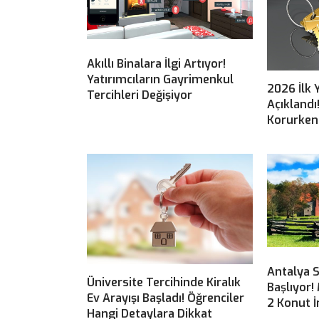
Akıllı Binalara İlgi Artıyor!
Yatırımcıların Gayrimenkul
2026 İlk 
Tercihleri Değişiyor
Açıklandı
Korurken 
Antalya S
Üniversite Tercihinde Kiralık
Başlıyor!
Ev Arayışı Başladı! Öğrenciler
2 Konut İ
Hangi Detaylara Dikkat