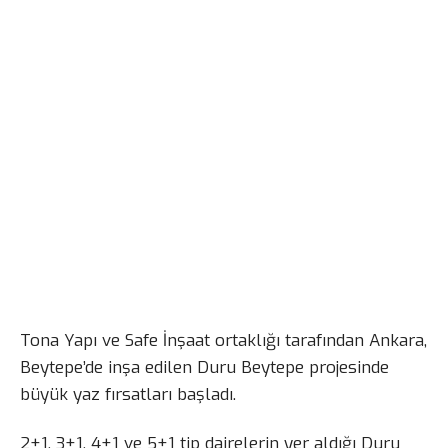
Tona Yapı ve Safe İnşaat ortaklığı tarafından Ankara,
Beytepe’de inşa edilen Duru Beytepe projesinde
büyük yaz fırsatları başladı.
2+1, 3+1, 4+1 ve 5+1 tip dairelerin yer aldığı Duru