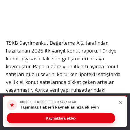
TSKB Gayrimenkul Değerleme A.Ş. tarafından
hazırlanan 2026 ilk yarıyıl konut raporu, Türkiye
konut piyasasındaki son gelişmeleri ortaya
koymuştur. Rapora göre yılın ilk altı ayında konut
satışları güçlü seyrini korurken, ipotekli satışlarda
ve ilk el konut satışlarında dikkat çeken artışlar
yaşanmıştır. Ayrıca yeni yapı ruhsatlarındaki
yükseliş, önümüzdeki dönemde konut arzının
×
Web sitemizde size en iyi deneyimi sunabilmemiz için çerezleri
GOOGLE TERCIH EDILEN KAYNAKLAR
★
güçlenebileceğine işaret etmektedir.
kullanıyoruz. Bu siteyi kullanmaya devam ederseniz, bunu kabul
Taşınmaz Haber’i kaynaklarınıza ekleyin
ettiğinizi varsayarız.
›
Kaynaklara ekle
2026 İlk Yarıyıl Konut Raporu
Tamam