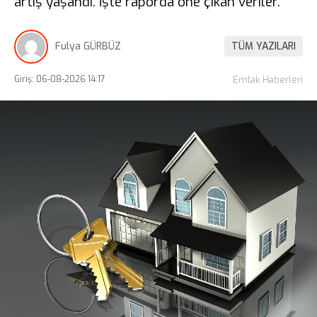
artış yaşandı. İşte raporda öne çıkan veriler.
Fulya GÜRBÜZ
TÜM YAZILARI
Giriş: 06-08-2026 14:17
Emlak Haberleri