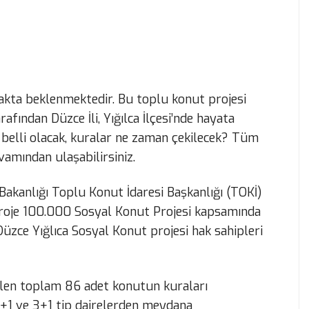
kta beklenmektedir. Bu toplu konut projesi
afından Düzce İli, Yığılca İlçesi’nde hayata
 belli olacak, kuralar ne zaman çekilecek? Tüm
vamından ulaşabilirsiniz.
 Bakanlığı Toplu Konut İdaresi Başkanlığı (TOKİ)
u proje 100.000 Sosyal Konut Projesi kapsamında
Düzce Yığlıca Sosyal Konut projesi hak sahipleri
ilen toplam 86 adet konutun kuraları
r 2+1 ve 3+1 tip dairelerden meydana