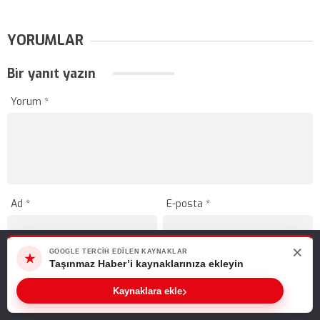
YORUMLAR
Bir yanıt yazın
Yorum
*
Ad
*
E-posta
*
×
Web sitemizde size en iyi deneyimi sunabilmemiz için çerezleri
GOOGLE TERCIH EDILEN KAYNAKLAR
★
kullanıyoruz. Bu siteyi kullanmaya devam ederseniz, bunu kabul
Taşınmaz Haber’i kaynaklarınıza ekleyin
ettiğinizi varsayarız.
›
Kaynaklara ekle
Tamam