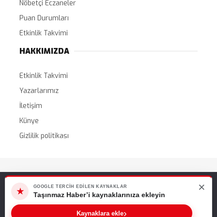
Nöbetçi Eczaneler
Puan Durumları
Etkinlik Takvimi
HAKKIMIZDA
Etkinlik Takvimi
Yazarlarımız
İletişim
Künye
Gizlilik politikası
Tüm Hakları Saklıdır. |
WordPress Haber Teması
×
Web sitemizde size en iyi deneyimi sunabilmemiz için çerezleri
GOOGLE TERCIH EDILEN KAYNAKLAR
★
kullanıyoruz. Bu siteyi kullanmaya devam ederseniz, bunu kabul
Taşınmaz Haber’i kaynaklarınıza ekleyin
ettiğinizi varsayarız.
›
Kaynaklara ekle