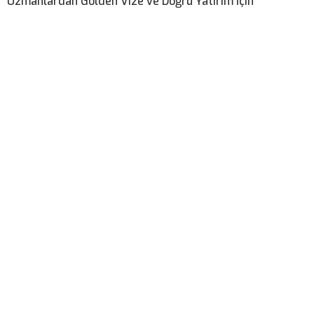
Uzmanlardan Golden Vize ve Doğru Yatırım İçin