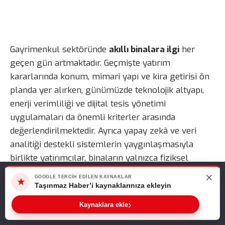
Gayrimenkul sektöründe
akıllı binalara ilgi
her
geçen gün artmaktadır. Geçmişte yatırım
kararlarında konum, mimari yapı ve kira getirisi ön
planda yer alırken, günümüzde teknolojik altyapı,
enerji verimliliği ve dijital tesis yönetimi
uygulamaları da önemli kriterler arasında
değerlendirilmektedir. Ayrıca yapay zekâ ve veri
analitiği destekli sistemlerin yaygınlaşmasıyla
birlikte yatırımcılar, binaların yalnızca fiziksel
özelliklerine değil, ne kadar verimli yönetildiğine de
×
Web sitemizde size en iyi deneyimi sunabilmemiz için çerezleri
GOOGLE TERCIH EDILEN KAYNAKLAR
★
odaklanmaktadır.
kullanıyoruz. Bu siteyi kullanmaya devam ederseniz, bunu kabul
Taşınmaz Haber’i kaynaklarınıza ekleyin
ettiğinizi varsayarız.
›
Kaynaklara ekle
Akıllı Binalara İlgi Neden Artıyor?
Tamam