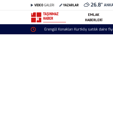
26.8
°
ANK
VİDEO
GALERİ
YAZARLAR
EMLAK
HABERLERI
Erengül Konakları Kurtköy satılık daire fiyatlar