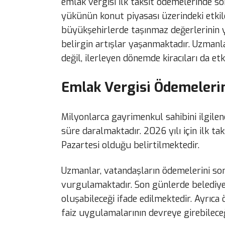
emlak vergisi ilk taksit ödemelerinde so
yükünün konut piyasası üzerindeki etkile
büyükşehirlerde taşınmaz değerlerinin y
belirgin artışlar yaşanmaktadır. Uzmanl
değil, ilerleyen dönemde kiracıları da etk
Emlak Vergisi Ödemeleri
Milyonlarca gayrimenkul sahibini ilgilen
süre daralmaktadır. 2026 yılı için ilk t
Pazartesi olduğu belirtilmektedir.
Uzmanlar, vatandaşların ödemelerini so
vurgulamaktadır. Son günlerde belediy
oluşabileceği ifade edilmektedir. Ayrıca
faiz uygulamalarının devreye girebileceğ