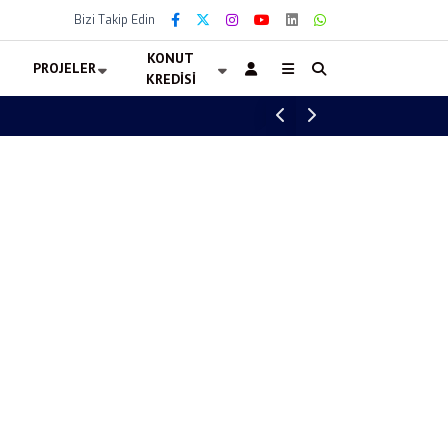
Bizi Takip Edin
KONUT
PROJELER
KREDISI
Ankara İş Yeri Kiralama İhalesi Başladı! Büy