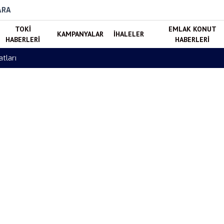
ARA
TOKI
EMLAK KONUT
KAMPANYALAR
İHALELER
HABERLERI
HABERLERI
ı