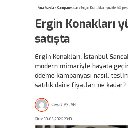
Ana Sayfa
›
Kampanyalar
›
Ergin Konakları yüzde 50 peşi
Ergin Konakları y
satışta
Ergin Konakları, İstanbul Sanc
modern mimariyle hayata geçiril
ödeme kampanyası nasıl, teslim
satılık daire fiyatları ne kada
Cevat ASLAN
Giriş: 30-05-2026 23:13