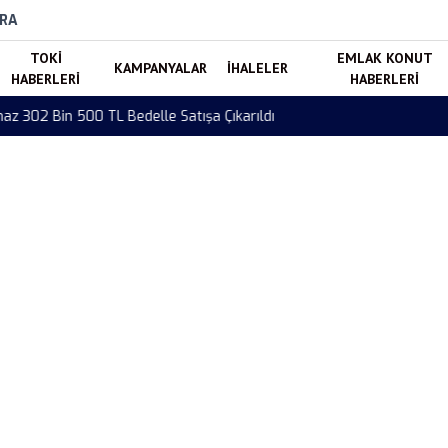
RA
TOKI
EMLAK KONUT
KAMPANYALAR
İHALELER
HABERLERI
HABERLERI
di! Konak’taki 5 Bin 496 Metrekarelik Taşınmaz Portföye Katıldı