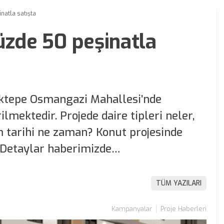
natla satışta
üzde 50 peşinatla
aktepe Osmangazi Mahallesi’nde
mektedir. Projede daire tipleri neler,
 tarihi ne zaman? Konut projesinde
r? Detaylar haberimizde…
TÜM YAZILARI
Kampanyalar
Proje Haberleri