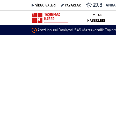
27.3
°
ANKA
VİDEO
GALERİ
YAZARLAR
EMLAK
HABERLERI
Vakıf GYO Arsa Alımı İçin 660 Milyon TL Öde