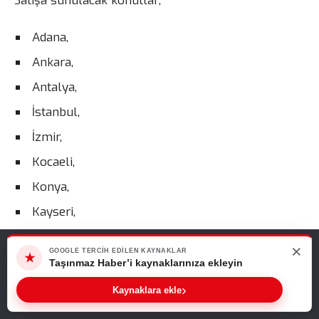
Satışa sunulacak konutlar;
Adana,
Ankara,
Antalya,
İstanbul,
İzmir,
Kocaeli,
Konya,
Kayseri,
Sakarya,
×
Web sitemizde size en iyi deneyimi sunabilmemiz için çerezleri
GOOGLE TERCIH EDILEN KAYNAKLAR
★
Şanlıurfa,
kullanıyoruz. Bu siteyi kullanmaya devam ederseniz, bunu kabul
Taşınmaz Haber’i kaynaklarınıza ekleyin
ettiğinizi varsayarız.
Van
›
Kaynaklara ekle
Tamam