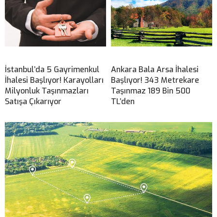
İstanbul’da 5 Gayrimenkul
Ankara Bala Arsa İhalesi
İhalesi Başlıyor! Karayolları
Başlıyor! 343 Metrekare
Milyonluk Taşınmazları
Taşınmaz 189 Bin 500
Satışa Çıkarıyor
TL’den