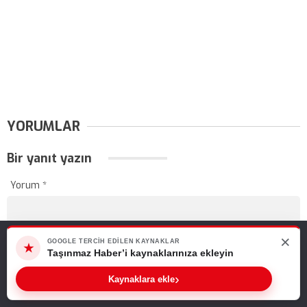
YORUMLAR
Bir yanıt yazın
Yorum
*
×
Web sitemizde size en iyi deneyimi sunabilmemiz için çerezleri
GOOGLE TERCIH EDILEN KAYNAKLAR
★
kullanıyoruz. Bu siteyi kullanmaya devam ederseniz, bunu kabul
Taşınmaz Haber’i kaynaklarınıza ekleyin
ettiğinizi varsayarız.
›
Kaynaklara ekle
Ad
*
E-posta
*
Tamam