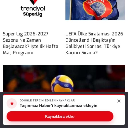
Süper Lig 2026-2027
UEFA Ülke Sıralaması 2026
Sezonu Ne Zaman
Güncellendi! Beşiktaş’ın
Başlayacak? İşte İlk Hafta
Galibiyeti Sonrası Türkiye
Maç Programı
Kaçıncı Sırada?
×
Web sitemizde size en iyi deneyimi sunabilmemiz için çerezleri
GOOGLE TERCIH EDILEN KAYNAKLAR
★
kullanıyoruz. Bu siteyi kullanmaya devam ederseniz, bunu kabul
Taşınmaz Haber’i kaynaklarınıza ekleyin
ettiğinizi varsayarız.
›
Kaynaklara ekle
Tamam