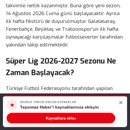
takvimle netlik kazanmıştır. Buna göre yeni sezon,
14 Ağustos 2026 Cuma günü başlayacaktır. Ayrıca
ilk hafta fikstürü de duyurulmuştur. Galatasaray,
Fenerbahçe, Beşiktaş ve Trabzonspor’un ilk hafta
oynayacağı karşılaşmalar futbolseverler tarafından
yakından takip edilmektedir.
Süper Lig 2026-2027 Sezonu Ne
Zaman Başlayacak?
Türkiye Futbol Federasyonu tarafından yapılan
açıklamaya göre Trendyol Süper Lig’in 2026-2027
×
Web sitemizde size en iyi deneyimi sunabilmemiz için çerezleri
GOOGLE TERCIH EDILEN KAYNAKLAR
sezonu, 14, 15, 16 ve 17 Ağustos 2026 tarihlerinde
★
kullanıyoruz. Bu siteyi kullanmaya devam ederseniz, bunu kabul
Taşınmaz Haber’i kaynaklarınıza ekleyin
oynanacak karşılaşmalarla başlayacaktır. Bununla
ettiğinizi varsayarız.
›
Sıradaki Haber
Kaynaklara ekle
birlikte sezonun ilk yarısı aralık ayında
Tamam
Süper Lig 2026-2027 Sezonu Ne Zaman Başlayacak? İşte İlk Hafta Maç Programı ve Sezon Takvimi
tamamlanacaktır.