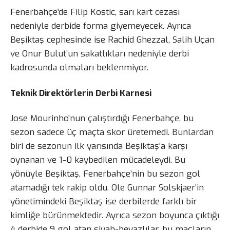
Fenerbahçe’de Filip Kostic, sarı kart cezası
nedeniyle derbide forma giyemeyecek. Ayrıca
Beşiktaş cephesinde ise Rachid Ghezzal, Salih Uçan
ve Onur Bulut’un sakatlıkları nedeniyle derbi
kadrosunda olmaları beklenmiyor.
Teknik Direktörlerin Derbi Karnesi
Jose Mourinho’nun çalıştırdığı Fenerbahçe, bu
sezon sadece üç maçta skor üretemedi. Bunlardan
biri de sezonun ilk yarısında Beşiktaş’a karşı
oynanan ve 1-0 kaybedilen mücadeleydi. Bu
yönüyle Beşiktaş, Fenerbahçe’nin bu sezon gol
atamadığı tek rakip oldu. Ole Gunnar Solskjaer’in
yönetimindeki Beşiktaş ise derbilerde farklı bir
kimliğe bürünmektedir. Ayrıca sezon boyunca çıktığı
4 derbide 9 gol atan siyah-beyazlılar, bu maçların