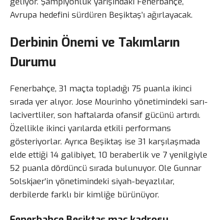
geliyor. Şampiyonluk yarışındaki Fenerbahçe,
Avrupa hedefini sürdüren Beşiktaş’ı ağırlayacak.
Derbinin Önemi ve Takımların
Durumu
Fenerbahçe, 31 maçta topladığı 75 puanla ikinci
sırada yer alıyor. Jose Mourinho yönetimindeki sarı-
lacivertliler, son haftalarda ofansif gücünü artırdı.
Özellikle ikinci yarılarda etkili performans
gösteriyorlar. Ayrıca Beşiktaş ise 31 karşılaşmada
elde ettiği 14 galibiyet, 10 beraberlik ve 7 yenilgiyle
52 puanla dördüncü sırada bulunuyor. Ole Gunnar
Solskjaer’in yönetimindeki siyah-beyazlılar,
derbilerde farklı bir kimliğe bürünüyor.
Fenerbahçe Beşiktaş maç kadrosu