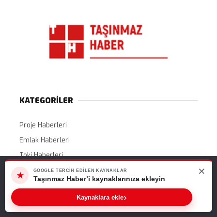
KATEGORİLER
Proje Haberleri
Emlak Haberleri
Toki Haberleri
×
Web sitemizde size en iyi deneyimi sunabilmemiz için çerezleri
Gündem
GOOGLE TERCIH EDILEN KAYNAKLAR
★
kullanıyoruz. Bu siteyi kullanmaya devam ederseniz, bunu kabul
Taşınmaz Haber’i kaynaklarınıza ekleyin
Ekonomi
ettiğinizi varsayarız.
›
Kaynaklara ekle
Kampanyalar
Tamam
İhaleler