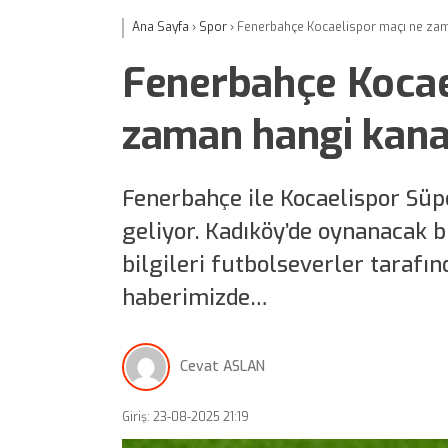
Ana Sayfa
›
Spor
›
Fenerbahçe Kocaelispor maçı ne zama
Fenerbahçe Kocae
zaman hangi kanal
Fenerbahçe ile Kocaelispor Süpe
geliyor. Kadıköy’de oynanacak bu
bilgileri futbolseverler tarafı
haberimizde…
Cevat ASLAN
Giriş: 23-08-2025 21:19