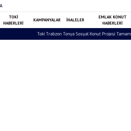
A
TOKI
EMLAK KONUT
KAMPANYALAR
İHALELER
HABERLERI
HABERLERI
mlandı! 88 Konut Hak Sahiplerine Teslim Edildi