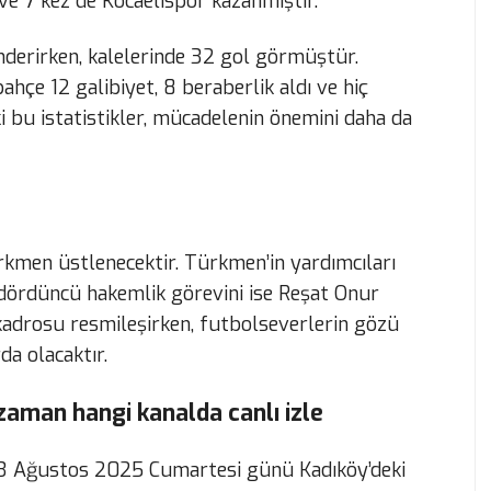
e 7 kez de Kocaelispor kazanmıştır.
gönderirken, kalelerinde 32 gol görmüştür.
hçe 12 galibiyet, 8 beraberlik aldı ve hiç
i bu istatistikler, mücadelenin önemini daha da
men üstlenecektir. Türkmen’in yardımcıları
a dördüncü hakemlik görevini ise Reşat Onur
kadrosu resmileşirken, futbolseverlerin gözü
da olacaktır.
aman hangi kanalda canlı izle
3 Ağustos 2025 Cumartesi günü Kadıköy’deki