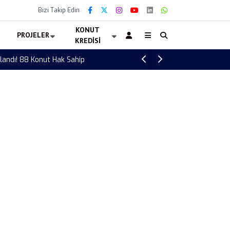
Bizi Takip Edin
KONUT
PROJELER
KREDISI
Türkiye Letonya voleybol maçı ne zaman? 