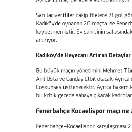
Ayrıca 13 maç berabere sonuçlanmıştır v
Sarı lacivertliler rakip filelere 71 gol 
Kadıköy’de oynanan 20 maçta ise Fenerba
kaybetmemiştir. Ev sahibinin sahasındak
artırıyor.
Kadıköy’de Heyecanı Artıran Detaylar
Bu büyük maçın yönetimini Mehmet Türk
Anıl Usta ve Candaş Elbil olacak. Ayrıc
Coşkunses üstlenecektir. Ayrıca hakem 
bu kritik gecede sahaya çıkacak kadrolar
Fenerbahçe Kocaelispor maçı ne z
Fenerbahçe–Kocaelispor karşılaşması 2