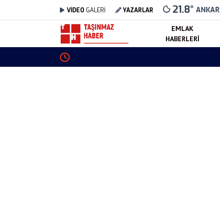
21.8
°
ANKAR
VİDEO
GALERİ
YAZARLAR
EMLAK
HABERLERI
Toki Trabzon Tonya Sosyal Konut Projesi Tama