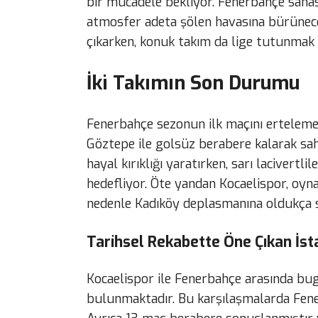
bir mücadele bekliyor. Fenerbahçe sahas
atmosfer adeta şölen havasına bürünecek
çıkarken, konuk takım da lige tutunmak 
İki Takımın Son Durumu
Fenerbahçe sezonun ilk maçını ertelem
Göztepe ile golsüz berabere kalarak saha
hayal kırıklığı yaratırken, sarı lacivert
hedefliyor. Öte yandan Kocaelispor, oyna
nedenle Kadıköy deplasmanına oldukça st
Tarihsel Rekabette Öne Çıkan İsta
Kocaelispor ile Fenerbahçe arasında b
bulunmaktadır. Bu karşılaşmalarda Fene