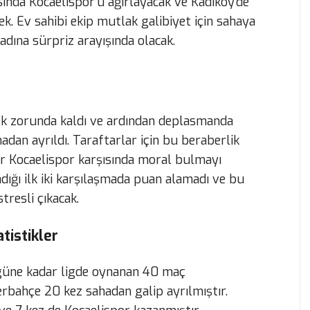
ında Kocaelispor’u ağırlayacak ve Kadıköy’de
. Ev sahibi ekip mutlak galibiyet için sahaya
adına sürpriz arayışında olacak.
ek zorunda kaldı ve ardından deplasmanda
dan ayrıldı. Taraftarlar için bu beraberlik
liler Kocaelispor karşısında moral bulmayı
dığı ilk iki karşılaşmada puan alamadı ve bu
resli çıkacak.
tistikler
ugüne kadar ligde oynanan 40 maç
rbahçe 20 kez sahadan galip ayrılmıştır.