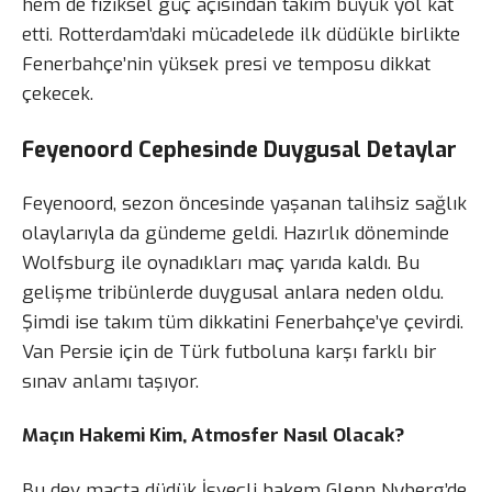
hem de fiziksel güç açısından takım büyük yol kat
etti. Rotterdam’daki mücadelede ilk düdükle birlikte
Fenerbahçe’nin yüksek presi ve temposu dikkat
çekecek.
Feyenoord Cephesinde Duygusal Detaylar
Feyenoord, sezon öncesinde yaşanan talihsiz sağlık
olaylarıyla da gündeme geldi. Hazırlık döneminde
Wolfsburg ile oynadıkları maç yarıda kaldı. Bu
gelişme tribünlerde duygusal anlara neden oldu.
Şimdi ise takım tüm dikkatini Fenerbahçe’ye çevirdi.
Van Persie için de Türk futboluna karşı farklı bir
sınav anlamı taşıyor.
Maçın Hakemi Kim, Atmosfer Nasıl Olacak?
Bu dev maçta düdük İsveçli hakem Glenn Nyberg’de