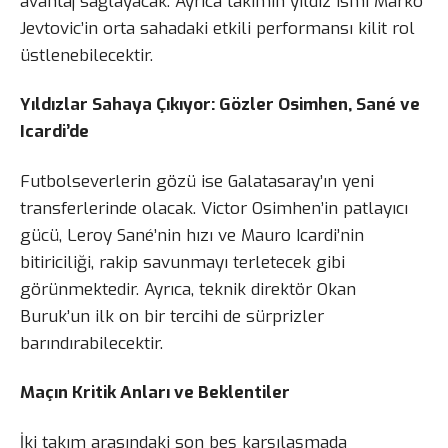
avantaj sağlayacak. Ayrıca takımın yıldız ismi Marko
Jevtovic’in orta sahadaki etkili performansı kilit rol
üstlenebilecektir.
Yıldızlar Sahaya Çıkıyor: Gözler Osimhen, Sané ve
Icardi’de
Futbolseverlerin gözü ise Galatasaray’ın yeni
transferlerinde olacak. Victor Osimhen’in patlayıcı
gücü, Leroy Sané’nin hızı ve Mauro Icardi’nin
bitiriciliği, rakip savunmayı terletecek gibi
görünmektedir. Ayrıca, teknik direktör Okan
Buruk’un ilk on bir tercihi de sürprizler
barındırabilecektir.
Maçın Kritik Anları ve Beklentiler
İki takım arasındaki son beş karşılaşmada