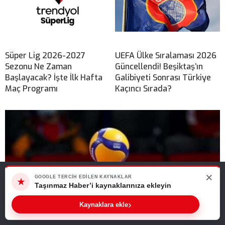
Süper Lig 2026-2027
UEFA Ülke Sıralaması 2026
Sezonu Ne Zaman
Güncellendi! Beşiktaş’ın
Başlayacak? İşte İlk Hafta
Galibiyeti Sonrası Türkiye
Maç Programı
Kaçıncı Sırada?
×
Web sitemizde size en iyi deneyimi sunabilmemiz için çerezleri
GOOGLE TERCIH EDILEN KAYNAKLAR
★
kullanıyoruz. Bu siteyi kullanmaya devam ederseniz, bunu kabul
Taşınmaz Haber’i kaynaklarınıza ekleyin
ettiğinizi varsayarız.
›
Kaynaklara ekle
Tamam