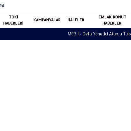
RA
TOKI
EMLAK KONUT
KAMPANYALAR
İHALELER
HABERLERI
HABERLERI
ndi! Tercihler 7 Ağustos’ta Başlıyor