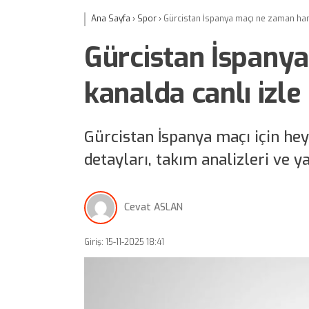
Ana Sayfa
›
Spor
›
Gürcistan İspanya maçı ne zaman hang
Gürcistan İspany
kanalda canlı izle
Gürcistan İspanya maçı için he
detayları, takım analizleri ve y
Cevat ASLAN
Giriş: 15-11-2025 18:41