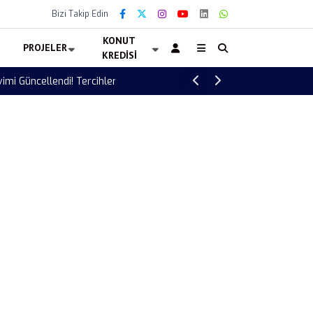
Bizi Takip Edin
KONUT
PROJELER
KREDISI
Altın Pasaport Başvurusu Başladı! 90 Bin 