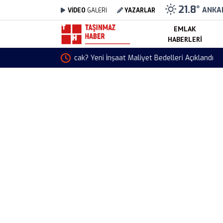
21.8
°
ANKA
VİDEO
GALERİ
YAZARLAR
EMLAK
HABERLERI
MEB İlk Defa Yönetici Atama Takvimi Güncelle