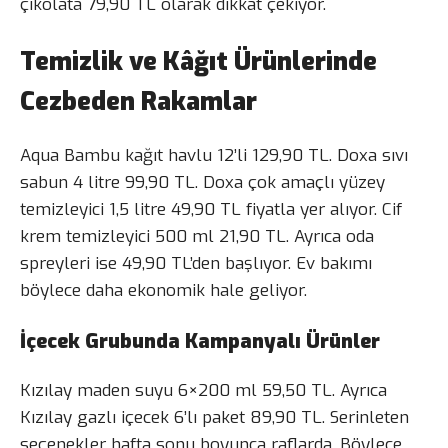
çikolata 79,90 TL olarak dikkat çekiyor.
Temizlik ve Kâğıt Ürünlerinde
Cezbeden Rakamlar
Aqua Bambu kağıt havlu 12’li 129,90 TL. Doxa sıvı
sabun 4 litre 99,90 TL. Doxa çok amaçlı yüzey
temizleyici 1,5 litre 49,90 TL fiyatla yer alıyor. Cif
krem temizleyici 500 ml 21,90 TL. Ayrıca oda
spreyleri ise 49,90 TL’den başlıyor. Ev bakımı
böylece daha ekonomik hale geliyor.
İçecek Grubunda Kampanyalı Ürünler
Kızılay maden suyu 6×200 ml 59,50 TL. Ayrıca
Kızılay gazlı içecek 6’lı paket 89,90 TL. Serinleten
seçenekler hafta sonu boyunca raflarda. Böylece