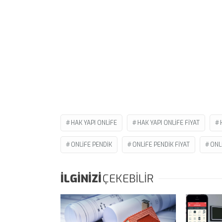
HAK YAPI ONLIFE
HAK YAPI ONLIFE FIYAT
ONLIFE PENDIK
ONLIFE PENDIK FIYAT
ONL
İLGİNİZİ
ÇEKEBİLİR