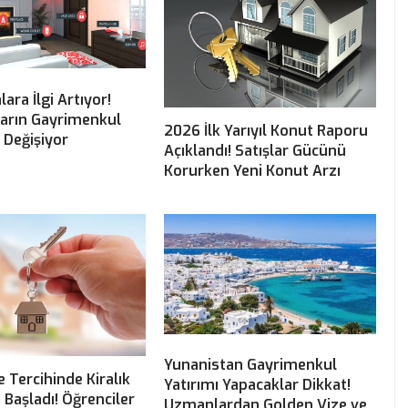
alara İlgi Artıyor!
ların Gayrimenkul
2026 İlk Yarıyıl Konut Raporu
i Değişiyor
Açıklandı! Satışlar Gücünü
Korurken Yeni Konut Arzı
Yunanistan Gayrimenkul
e Tercihinde Kiralık
Yatırımı Yapacaklar Dikkat!
ı Başladı! Öğrenciler
Uzmanlardan Golden Vize ve