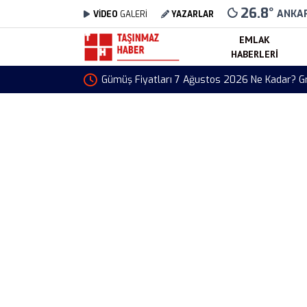
26.8
°
ANKA
VİDEO
GALERİ
YAZARLAR
EMLAK
HABERLERI
Gümüş Fiyatları 7 Ağustos 2026 Ne Kadar?