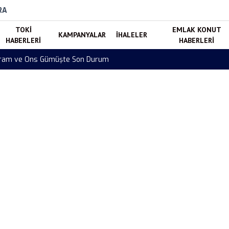
RA
TOKI
EMLAK KONUT
KAMPANYALAR
İHALELER
HABERLERI
HABERLERI
 Gram ve Ons Gümüşte Son Durum