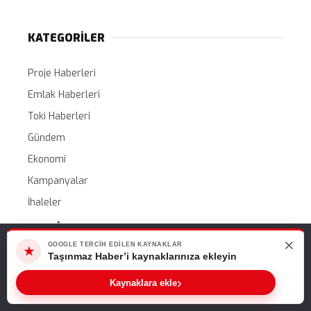
KATEGORİLER
Proje Haberleri
Emlak Haberleri
Toki Haberleri
Gündem
Ekonomi
Kampanyalar
İhaleler
SERVİSLER
×
Web sitemizde size en iyi deneyimi sunabilmemiz için çerezleri
GOOGLE TERCIH EDILEN KAYNAKLAR
★
kullanıyoruz. Bu siteyi kullanmaya devam ederseniz, bunu kabul
Taşınmaz Haber’i kaynaklarınıza ekleyin
Canlı Altın Fiyatları
ettiğinizi varsayarız.
›
Kaynaklara ekle
Canlı Döviz Kurları
Tamam
Hava Durumu