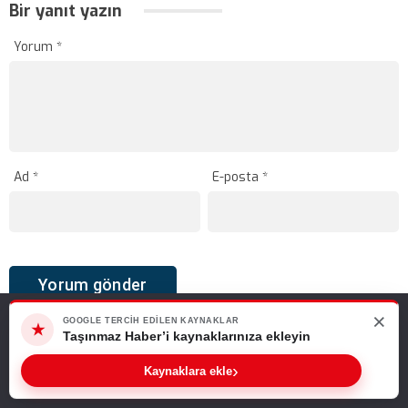
Bir yanıt yazın
Yorum
*
Ad
*
E-posta
*
×
Web sitemizde size en iyi deneyimi sunabilmemiz için çerezleri
GOOGLE TERCIH EDILEN KAYNAKLAR
★
kullanıyoruz. Bu siteyi kullanmaya devam ederseniz, bunu kabul
Taşınmaz Haber’i kaynaklarınıza ekleyin
ettiğinizi varsayarız.
›
Sıradaki Haber
Kaynaklara ekle
Tamam
Okullara 30 Bin Güvenlik Personeli Alımı Yapılacak! Başvurular İŞKUR Üzerinden Başlayacak