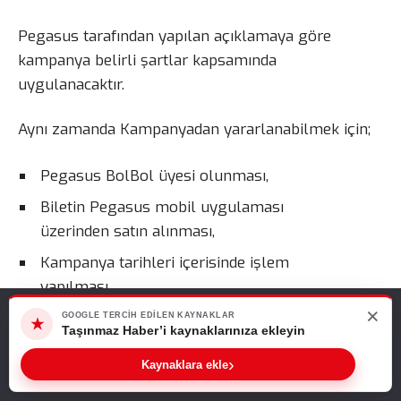
Pegasus tarafından yapılan açıklamaya göre
kampanya belirli şartlar kapsamında
uygulanacaktır.
Aynı zamanda Kampanyadan yararlanabilmek için;
Pegasus BolBol üyesi olunması,
Biletin Pegasus mobil uygulaması
üzerinden satın alınması,
Kampanya tarihleri içerisinde işlem
yapılması,
×
Web sitemizde size en iyi deneyimi sunabilmemiz için çerezleri
Kampanya kapsamındaki yurt dışı hatlarının
GOOGLE TERCIH EDILEN KAYNAKLAR
★
kullanıyoruz. Bu siteyi kullanmaya devam ederseniz, bunu kabul
Taşınmaz Haber’i kaynaklarınıza ekleyin
tercih edilmesi
ettiğinizi varsayarız.
›
Sıradaki Haber
Kaynaklara ekle
Tamam
Meteoroloji’den Sağanak ve Fırtına Uyarısı! Bu Hafta Hava Durumu Nasıl Olacak?
gerekmektedir. Ayrıca kampanya kontenjanla sınırlı