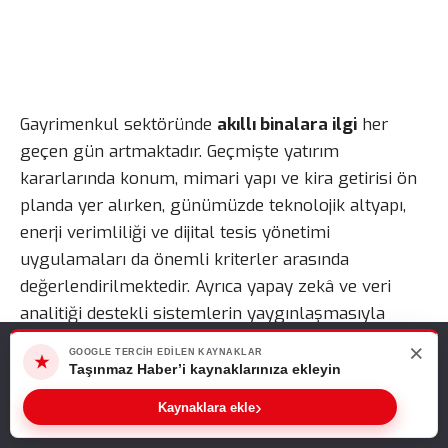
Gayrimenkul sektöründe
akıllı binalara ilgi
her
geçen gün artmaktadır. Geçmişte yatırım
kararlarında konum, mimari yapı ve kira getirisi ön
planda yer alırken, günümüzde teknolojik altyapı,
enerji verimliliği ve dijital tesis yönetimi
uygulamaları da önemli kriterler arasında
değerlendirilmektedir. Ayrıca yapay zekâ ve veri
analitiği destekli sistemlerin yaygınlaşmasıyla
birlikte yatırımcılar, binaların yalnızca fiziksel
×
Web sitemizde size en iyi deneyimi sunabilmemiz için çerezleri
GOOGLE TERCIH EDILEN KAYNAKLAR
★
özelliklerine değil, ne kadar verimli yönetildiğine de
kullanıyoruz. Bu siteyi kullanmaya devam ederseniz, bunu kabul
Taşınmaz Haber’i kaynaklarınıza ekleyin
ettiğinizi varsayarız.
odaklanmaktadır.
›
Kaynaklara ekle
Tamam