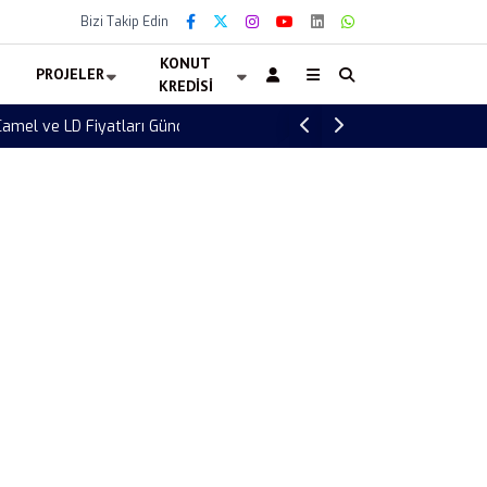
Bizi Takip Edin
KONUT
PROJELER
KREDISI
Telegram App Store’dan Kaldırıldı mı? Pave