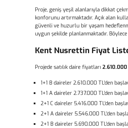
Proje, geniş yeşil alanlarıyla dikkat çe
konforunu artırmaktadır. Açık alan kulla
güvenli ve huzurlu bir yaşam hedeflenme
uygun şekilde planlanmaktadır. Böylece
Kent Nusrettin Fiyat List
Projede satılık daire fiyatları
2.610.000 
1+1 B daireler 2.610.000 TL’den başla
1+1 A daireler 2.737.000 TL’den başlay
2+1 C daireler 5.416.000 TL’den başla
2+1 A daireler 5.546.000 TL’den başla
2+1 B daireler 5.690.000 TL’den başla