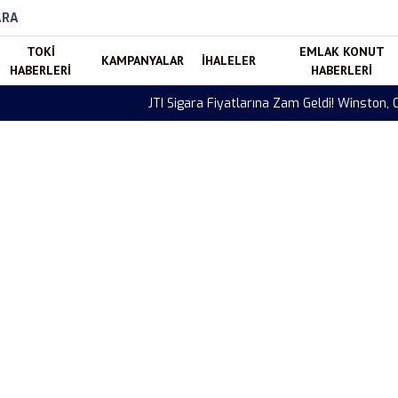
ARA
TOKI
EMLAK KONUT
KAMPANYALAR
İHALELER
HABERLERI
HABERLERI
mel ve LD Fiyatları Güncellendi (Ağustos 2026)