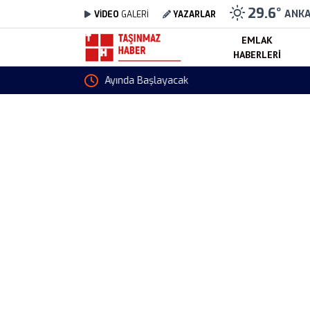
29.6
°
ANK
VİDEO
GALERİ
YAZARLAR
EMLAK
HABERLERI
JTI Sigara Fiyatlarına Zam Geldi! Winston, Ca