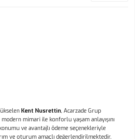
yükselen
Kent Nusrettin
, Acarzade Grup
e, modern mimari ile konforlu yaşam anlayışını
 konumu ve avantajlı ödeme seçenekleriyle
ırım ve oturum amaçlı değerlendirilmektedir.