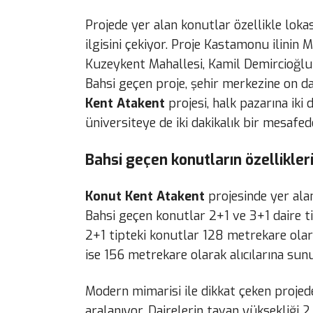
Projede yer alan konutlar özellikle lokasy
ilgisini çekiyor. Proje Kastamonu ilinin 
Kuzeykent Mahallesi, Kamil Demircioğlu
Bahsi geçen proje, şehir merkezine on da
Kent Atakent
projesi, halk pazarına iki
üniversiteye de iki dakikalık bir mesafe
Bahsi geçen konutların özellikler
Konut Kent Atakent
projesinde yer alan
Bahsi geçen konutlar 2+1 ve 3+1 daire t
2+1 tipteki konutlar 128 metrekare olar
ise 156 metrekare olarak alıcılarına sun
Modern mimarisi ile dikkat çeken projede
aralanıyor. Dairelerin tavan yüksekliği 2