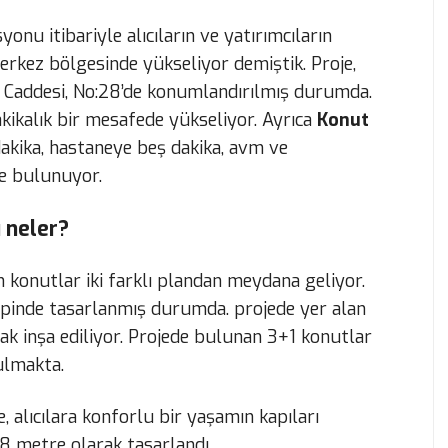
onu itibariyle alıcıların ve yatırımcıların
Merkez bölgesinde yükseliyor demiştik. Proje,
 Caddesi, No:28’de konumlandırılmış durumda.
kikalık bir mesafede yükseliyor. Ayrıca
Konut
 dakika, hastaneye beş dakika, avm ve
de bulunuyor.
i neler?
 konutlar iki farklı plandan meydana geliyor.
ipinde tasarlanmış durumda. projede yer alan
ak inşa ediliyor. Projede bulunan 3+1 konutlar
ulmakta.
, alıcılara konforlu bir yaşamın kapıları
,8 metre olarak tasarlandı.