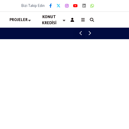
Bizi Takip Edin
KONUT
PROJELER
KREDISI
Altın Fiyatları 6 Ağustos 2026 Kaç TL? Gra