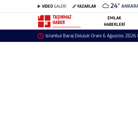
24
°
ANKAR
VİDEO
GALERİ
YAZARLAR
EMLAK
HABERLERI
İstanbul Baraj Doluluk Oranı 6 Ağustos 2026