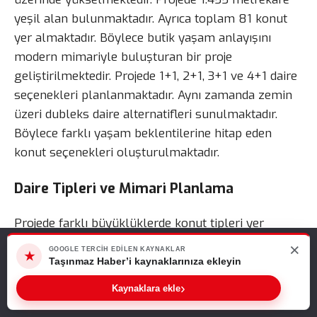
yeşil alan bulunmaktadır. Ayrıca toplam 81 konut
yer almaktadır. Böylece butik yaşam anlayışını
modern mimariyle buluşturan bir proje
geliştirilmektedir. Projede 1+1, 2+1, 3+1 ve 4+1 daire
seçenekleri planlanmaktadır. Aynı zamanda zemin
üzeri dubleks daire alternatifleri sunulmaktadır.
Böylece farklı yaşam beklentilerine hitap eden
konut seçenekleri oluşturulmaktadır.
Daire Tipleri ve Mimari Planlama
Projede farklı büyüklüklerde konut tipleri yer
almaktadır. 1+1 daireler 37 metrekare ve 51
×
Web sitemizde size en iyi deneyimi sunabilmemiz için çerezleri
GOOGLE TERCIH EDILEN KAYNAKLAR
★
metrekare seçenekleriyle sunulmaktadır. Ayrıca
kullanıyoruz. Bu siteyi kullanmaya devam ederseniz, bunu kabul
Taşınmaz Haber’i kaynaklarınıza ekleyin
ettiğinizi varsayarız.
geniş aileler için 2+1, 3+1 ve 4+1 daire alternatifleri
›
Sıradaki Haber
Kaynaklara ekle
Tamam
bulunmaktadır. Dairelerde yüksek tavan mimarisi
Özdemir Mandalin lansmana özel fiyatlarla satışta