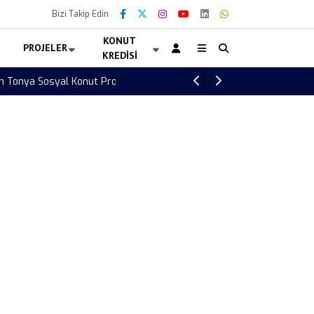
Bizi Takip Edin
KONUT
PROJELER
KREDISI
Türkiye Letonya voleybol maçı ne zaman?