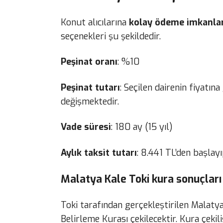
Konut alıcılarına
kolay ödeme imkanlar
seçenekleri şu şekildedir.
Peşinat oranı
: %10
Peşinat tutarı
: Seçilen dairenin fiyatı
değişmektedir.
Vade süresi
: 180 ay (15 yıl)
Aylık taksit tutarı
: 8.441 TL’den başlay
Malatya Kale Toki kura sonuçları
Toki tarafından gerçekleştirilen Malaty
Belirleme Kurası çekilecektir. Kura çekil