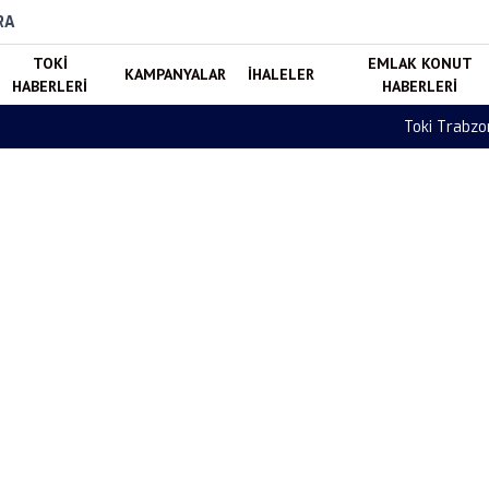
RA
TOKI
EMLAK KONUT
KAMPANYALAR
İHALELER
HABERLERI
HABERLERI
amlandı! 88 Konut Hak Sahiplerine Teslim Edildi