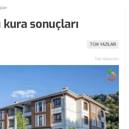
çları
 kura sonuçları
TÜM YAZILARI
Toki Haberleri