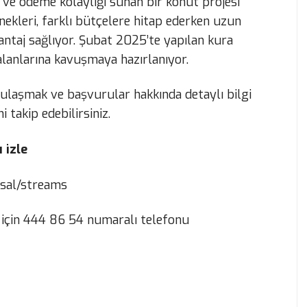
 ve ödeme kolaylığı sunan bir konut projesi
enekleri, farklı bütçelere hitap ederken uzun
antaj sağlıyor. Şubat 2025’te yapılan kura
m alanlarına kavuşmaya hazırlanıyor.
e ulaşmak ve başvurular hakkında detaylı bilgi
i takip edebilirsiniz.
 izle
sal/streams
lgi için 444 86 54 numaralı telefonu