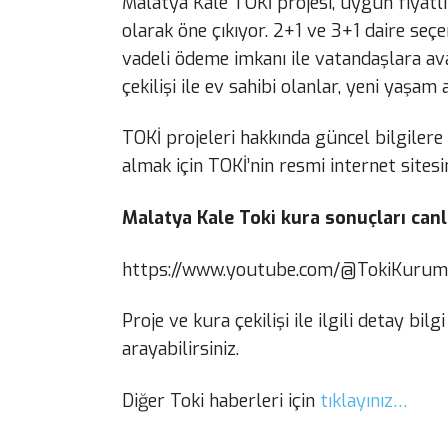
Malatya Kale TOKİ projesi, uygun fiyatlı
olarak öne çıkıyor. 2+1 ve 3+1 daire seç
vadeli ödeme imkanı ile vatandaşlara av
çekilişi ile ev sahibi olanlar, yeni yaşa
TOKİ projeleri hakkında güncel bilgiler
almak için TOKİ’nin resmi internet sitesin
Malatya Kale Toki kura sonuçları canlı
https://www.youtube.com/@TokiKurum
Proje ve kura çekilişi ile ilgili detay bi
arayabilirsiniz.
Diğer Toki haberleri için
tıklayınız…