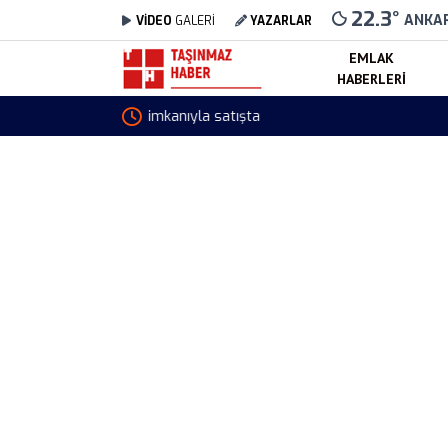
22.3
°
ANKA
VİDEO
GALERİ
YAZARLAR
EMLAK
HABERLERI
Toki Trabzon Tonya Sosyal Konut Projesi Tam