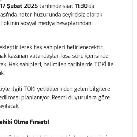
i
17 Şubat 2025
tarihinde saat
11:30
‘da
inası’nda noter huzurunda seyircisiz olarak
şi Toki’nin sosyal medya hesaplarından
kleştirilerek hak sahipleri belirlenecektir.
ak kazanan vatandaşlar, kısa süre içerisinde
. Hak sahipleri, belirtilen tarihlerde TOKİ ile
k.
yle ilgili TOKİ yetkililerinden gelen bilgilere
m edilmesi planlanıyor. Resmi duyurulara göre
aşılacak.
ahibi Olma Fırsatı!