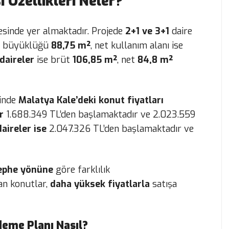
 Özellikleri Neler?
çesinde yer almaktadır. Projede
2+1 ve 3+1
daire
 büyüklüğü
88,75 m²
, net kullanım alanı ise
daireler
ise brüt
106,85 m²
, net
84,8 m²
sinde
Malatya Kale’deki konut fiyatları
r
1.688.349 TL’den başlamaktadır ve 2.023.559
daireler ise
2.047.326 TL’den başlamaktadır ve
ephe yönüne
göre farklılık
lan konutlar,
daha yüksek fiyatlarla
satışa
deme Planı Nasıl?