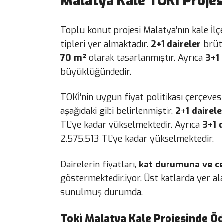
Malatya Kale TOKİ Projesi
Toplu konut projesi Malatya’nın kale İl
tipleri yer almaktadır.
2+1 daireler
brüt
70 m²
olarak tasarlanmıştır. Ayrıca
3+1 
büyüklüğündedir.
TOKİ’nin uygun fiyat politikası çerçeve
aşağıdaki gibi belirlenmiştir.
2+1 dairele
TL’ye kadar yükselmektedir. Ayrıca
3+1 
2.575.513 TL’ye kadar yükselmektedir.
Dairelerin fiyatları,
kat durumuna ve c
göstermektedir.iyor. Üst katlarda yer a
sunulmuş durumda.
Toki Malatya Kale Projesinde Ö