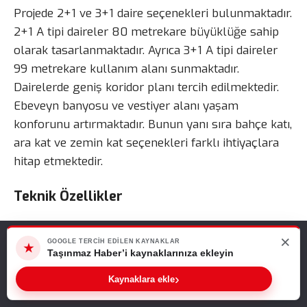
Projede 2+1 ve 3+1 daire seçenekleri bulunmaktadır.
2+1 A tipi daireler 80 metrekare büyüklüğe sahip
olarak tasarlanmaktadır. Ayrıca 3+1 A tipi daireler
99 metrekare kullanım alanı sunmaktadır.
Dairelerde geniş koridor planı tercih edilmektedir.
Ebeveyn banyosu ve vestiyer alanı yaşam
konforunu artırmaktadır. Bunun yanı sıra bahçe katı,
ara kat ve zemin kat seçenekleri farklı ihtiyaçlara
hitap etmektedir.
Teknik Özellikler
Dairelerde çelik kapı sistemi kullanılmaktadır.
×
Web sitemizde size en iyi deneyimi sunabilmemiz için çerezleri
GOOGLE TERCIH EDILEN KAYNAKLAR
Ayrıca PVC doğrama uygulamaları tercih
★
kullanıyoruz. Bu siteyi kullanmaya devam ederseniz, bunu kabul
Taşınmaz Haber’i kaynaklarınıza ekleyin
edilmektedir. Seramik ve parke zemin birlikte
ettiğinizi varsayarız.
›
Kaynaklara ekle
kullanılmaktadır. Böylece estetik ve dayanıklı
Tamam
yaşam alanları oluşturulmaktadır. Mutfaklarda