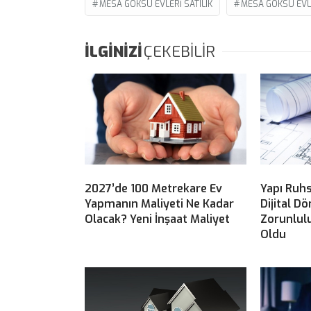
MESA GÖKSU EVLERI SATILIK
MESA GÖKSU EVLE
İLGİNİZİ
ÇEKEBİLİR
2027’de 100 Metrekare Ev
Yapı Ruhs
Yapmanın Maliyeti Ne Kadar
Dijital D
Olacak? Yeni İnşaat Maliyet
Zorunlulu
Oldu