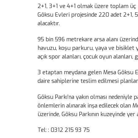
2+1, 3+1 ve 4+1 olmak üzere toplam üç f
Göksu Evleri projesinde 220 adet 2+1, 
alacaktır.
95 bin 596 metrekare arsa alanı üzerind
havuzu, koşu parkuru, yaya ve bisiklet yo
açık spor alanları, çocuk oyun alanları, g
3 etaptan meydana gelen Mesa Göksu Evl
daire sahiplerine teslim edilmesi planla
Göksu Parkı’na yakın olması nedeniyle p
önlemlerin alınarak inşa edilecek olan M
üzerinde, Göksu Parkının kuzeyinde yer a
Tel: : 0312 215 93 75