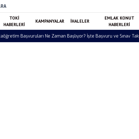
ARA
TOKI
EMLAK KONUT
KAMPANYALAR
İHALELER
HABERLERI
HABERLERI
Başlıyor? İşte Başvuru ve Sınav Takvimi