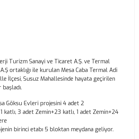
erji Turizm Sanayi ve Ticaret A.Ş. ve Termal
 A.Ş ortaklığı ile kurulan Mesa Caba Termal Adi
lle İlçesi, Susuz Mahallesinde hayata geçirilen
 başladı.
 Göksu Evleri projesini 4 adet 2
katlı, 3 adet Zemin+23 katlı, 1 adet Zemin+24
ere
enin birinci etabı 5 bloktan meydana geliyor.