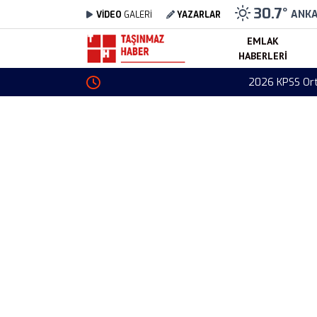
30.7
°
ANK
VİDEO
GALERİ
YAZARLAR
EMLAK
HABERLERI
2026 KPSS Ortaöğretim Başvuruları Ne Zaman 