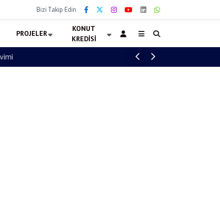
Bizi Takip Edin
KONUT
PROJELER
KREDISI
Okullara 30 Bin Güvenlik Personeli Alımı 